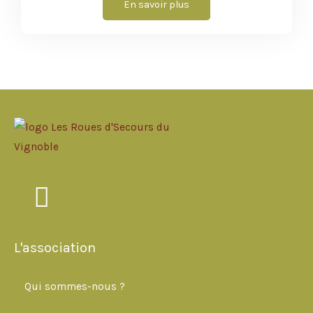
En savoir plus
F
a
c
L'association
e
b
Qui sommes-nous ?